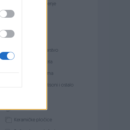
Grijanje i hlađenje
Kuhinja
Kupatilo
Stolarija
Vrt biljke i vrtlarstvo
Lampe i rasvjeta
Bazeni i oprema
Ćilimi, tepisi, etisoni i ostalo
Dekoracije
Filteri za vodu
Keramičke pločice