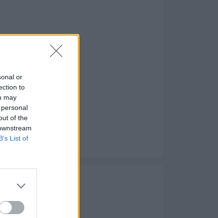
sonal or
ection to
ou may
 personal
out of the
 downstream
B’s List of
Moj dom
Namještaj