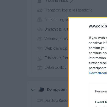
Tekstilna industrija
Transport, logistika i špedicija
Turizam i ugostiteljstvo
www.olx.b
Umjetnost, kultura, mediji
If you wish 
Veterina, stočarstvo i ribarstvo
sensitive in
confirm you
Web development i dizajn
continue se
information 
Zdravstvo, farmacija i socijalna zaštita
further disc
Ostali poslovi
participants
Downstream 
Kompjuteri
Persona
Desktop Računari
I want t