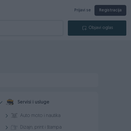
Prijavi se
Registracija
Objavi oglas
Servisi i usluge
Auto moto i nautika
Dizajn, print i štampa