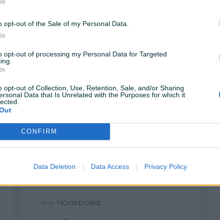
In
TV, oprema i dijelovi
o opt-out of the Sale of my Personal Data.
Baterije i punjači
In
Bluetooth zvučnici
to opt-out of processing my Personal Data for Targeted
ing.
DVD/Blu-ray player
In
Digitroni/Kalkulatori
o opt-out of Collection, Use, Retention, Sale, and/or Sharing
ersonal Data that Is Unrelated with the Purposes for which it
lected.
Diktafoni/Snimači
Out
Dronovi (RC letjelice)
CONFIRM
Dijelovi i oprema za dronove
Električne cigarete
Data Deletion
Data Access
Privacy Policy
Elektromaterijal
Hoverboard