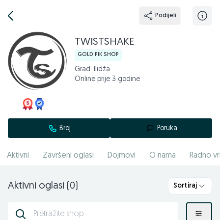
Podijeli
TWISTSHAKE
GOLD PIK SHOP
Grad: Ilidža
Online prije 3 godine
Broj
Poruka
Aktivni
Završeni oglasi
Dojmovi
O nama
Radno vr
Aktivni oglasi (0)
Sortiraj