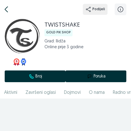
Podijeli
TWISTSHAKE
GOLD PIK SHOP
Grad: Ilidža
Online prije 3 godine
Broj
Poruka
Aktivni
Završeni oglasi
Dojmovi
O nama
Radno vr