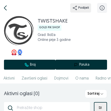
Podijeli
TWISTSHAKE
GOLD PIK SHOP
Grad: Ilidža
Online prije 3 godine
Broj
Poruka
Aktivni
Završeni oglasi
Dojmovi
O nama
Radno vr
Aktivni oglasi (0)
Sortiraj